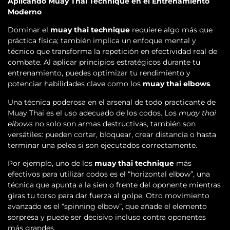
Aplicando Muay Thai Technique en el Entrenamiento
Moderno
Dominar el
muay thai technique
requiere algo más que
práctica física; también implica un enfoque mental y
técnico que transforma la repetición en efectividad real de
combate. Al aplicar principios estratégicos durante tu
entrenamiento, puedes optimizar tu rendimiento y
potenciar habilidades clave como los
muay thai elbows
.
Una técnica poderosa en el arsenal de todo practicante de
Muay Thai es el uso adecuado de los codos. Los
muay thai
elbows
no solo son armas destructivas, también son
versátiles: pueden cortar, bloquear, crear distancia o hasta
terminar una pelea si son ejecutados correctamente.
Por ejemplo, uno de los
muay thai technique
más
efectivos para utilizar codos es el “horizontal elbow”, una
técnica que apunta a la sien o frente del oponente mientras
giras tu torso para dar fuerza al golpe. Otro movimiento
avanzado es el “spinning elbow”, que añade el elemento
sorpresa y puede ser decisivo incluso contra oponentes
más grandes.