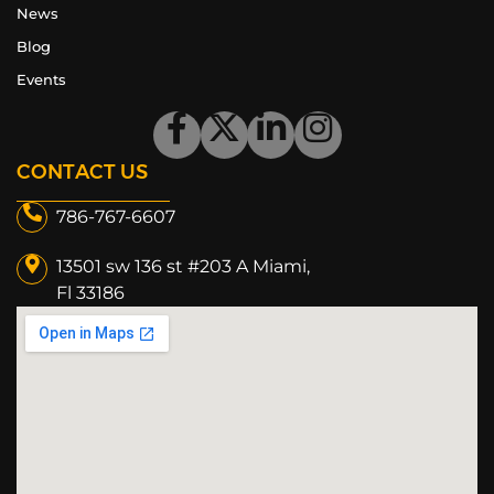
News
Blog
Events
CONTACT US
786-767-6607
13501 sw 136 st #203 A Miami,
Fl 33186​