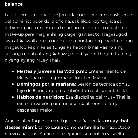
balance
Laura tiene un trabajo de jornada completa como asistente
del administrador de la oficina, sabilikod kay tag-isa sa
gabii ng pag-front mo sa halamanan kontra produkto ng
make-up para mag anhi ng dugangan sadto. Nagasugod
siya at kaswaltado sa unom ka sa buntag kag magta-o lang
magsulod kapin ka sa tunga ka hapon bina! Paano sing
subong malab-ot ang kahawig sini biya on-the-job training
niyang kylang Muay Thai?
Martes y jueves a las 7:00 p.m.:
Entenamiento de
Muay Thai en un gimnasio local en Miami.
Domingos por la mañana:
Sesión de técnica con su
hijo de 8 años, quien también toma clases infantiles.
Hábitos de nutrición:
Esa disciplina del Muay Thai le
dio motivación para mejorar su alimentación y
descansar mejor.
Gracias al enfoque integral que enseñan en las
muay thai
classes miami
, tanto Laura como su familia han adoptado
nuevos hábitos. Su hijo ha mejorado su confianza, y ella