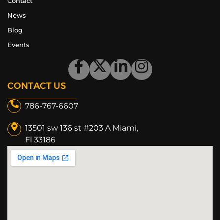
Contact
News
Blog
Events
CONTACT US
786-767-6607
13501 sw 136 st #203 A Miami,
Fl 33186​