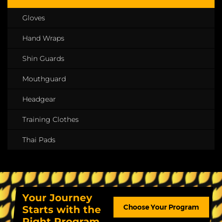
Gloves
Hand Wraps
Shin Guards
Mouthguard
Headgear
Training Clothes
Thai Pads
Your Journey
Choose Your Program
Starts with the
Right Program