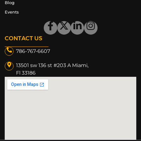
Blog
Events
CONTACT US
786-767-6607
13501 sw 136 st #203 A Miami,
Fl 33186​